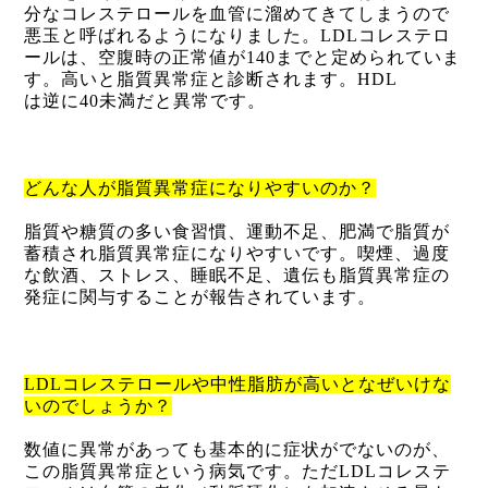
分なコレステロールを血管に溜めてきてしまうので
悪玉と呼ばれるようになりました。
LDL
コレステロ
ールは、空腹時の正常値が
140
までと定められていま
す。高いと脂質異常症と診断されます。
HDL
は逆に
40
未満だと異常です。
どんな人が脂質異常症になりやすいのか？
脂質や糖質の多い食習慣、運動不足、肥満で脂質が
蓄積され脂質異常症になりやすいです。喫煙、過度
な飲酒、ストレス、睡眠不足、遺伝も脂質異常症の
発症に関与することが報告されています。
LDL
コレステロールや中性脂肪が高いとなぜいけな
いのでしょうか？
数値に異常があっても基本的に症状がでないのが、
この脂質異常症という病気です。ただ
LDL
コレステ