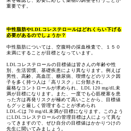
果を確認し、必要に応じて薬物の調整を行うことが
重要です。
中性脂肪や
LDL
コレステロールはどれくらい下げる
必要があるのでしょうか？
中性脂肪については、空腹時の採血検査で、１５０
未満にすることが目標となっています。
LDL
コレステロールの目標値は皆さんの年齢や性
別、生活習慣、基礎疾患により異なります。例えば
男性、高齢、高血圧、糖尿病、喫煙などのリスク因
子を多く持つ人は「高リスク」に分類され、
厳格なコントロールが求められ、
LDL 120 mg/dL
未
満が目標になります。また、一度でも心筋梗塞を患
った方は再発リスクが極めて高いことから、目標値
もグッと厳しく管理することが求められ
LDL-C
は
70 mg/dL
未満が目標になります。このよう
に
LDL
コレステロールの管理目標は人によって異な
ってきますので、ぜひ自分の目標値はかかりつけの
先生に聞いてみましょう。