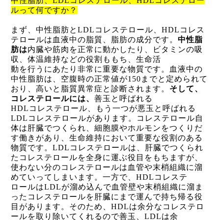
中性脂肪、
LDL
コレステロール、
HDL
コレステロー
ルって何ですか？
まず、中性脂肪と
LDL
コレステロール、
HDL
コレス
テロールは血液中の脂質、脂肪の成分です。
中性脂
肪は
内臓や筋肉を正常に動かしたり、ビタミンの吸
収、体温維持などの役割ももち、生命活
動を行うにあたり非常に重要な物質です。血液中の
中性脂肪は、空腹時の正常値が
150
までと定められて
おり、高いと脂質異常症と診断されます。
そして、
コレステロールには、
善玉と呼ばれる
HDL
コレステロール、もう一つが悪玉と呼ばれる
LDL
コレステロールがあります。コレステロール自
体は肝臓でつくられ、細胞膜やホルモンをつくりだ
す働きがあり、生命維持において重要な役割のある
物質です。
LDL
コレステロールは、肝臓でつくられ
たコレステロールを全身に運ぶ役目をもちますが、
使わない分のコレステロールは血管や末梢組織に溜
めていってしまいます。一方で、
HDL
コレステ
ロールは
LDL
が溜め込んで血管壁や末梢組織に溜ま
ったコレステロールを肝臓にまで運んで持ち帰る役
目があります。そのため、
HDL
は余分なコレステロ
ールを取り除いてくれるので善玉、
LDL
は余