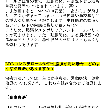
ロールは血管の老化（動脈硬化）を加速させる最も
重要な要因の
1
つとされています。高い
まま放置すると、体中の血管壁に「あぶら」が溜ま
り、内部が詰まってしまい、心筋梗塞や脳梗塞など
の重大な病気を引き起こします。中性脂肪の数値が
高いと、皮下や内臓に脂肪が蓄えられてし
まうため、肥満やメタボリックシンドロームのリス
クが高まります。また、動脈硬化による脳梗塞・心
筋梗塞等のリスク、急性膵炎の発症リスクも高くな
る恐れもあります。
LDL
コレステロールや中性脂肪が高い場合、どのよ
うな治療法がありますか？
治療方法としては、主に食事療法、運動療法、薬物
治療の
3
つに分かれ、これらを組み合わせて治療しま
す。
【食事療法】
LDL
コレステロールや中性脂肪が高いと指摘された