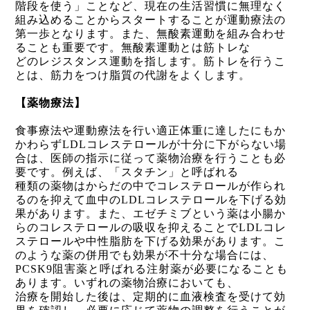
階段を使う」ことなど、現在の生活習慣に無理なく
組み込めることからスタートすることが運動療法の
第一歩となります。また、無酸素運動を組み合わせ
ることも重要です。無酸素運動とは筋トレな
どのレジスタンス運動を指します。筋トレを行うこ
とは、筋力をつけ脂質の代謝をよくします。
【薬物療法】
食事療法や運動療法を行い適正体重に達したにもか
かわらず
LDL
コレステロールが十分に下がらない場
合は、医師の指示に従って薬物治療を行うことも必
要です。例えば、「スタチン」と呼ばれる
種類の薬物はからだの中でコレステロールが作られ
るのを抑えて血中の
LDL
コレステロールを下げる効
果があります。また、エゼチミブという薬は小腸か
らのコレステロールの吸収を抑えることで
LDL
コレ
ステロールや中性脂肪を下げる効果があります。こ
のような薬の併用でも効果が不十分な場合には、
PCSK9
阻害薬と呼ばれる注射薬が必要になることも
あります。いずれの薬物治療においても、
治療を開始した後は、定期的に血液検査を受けて効