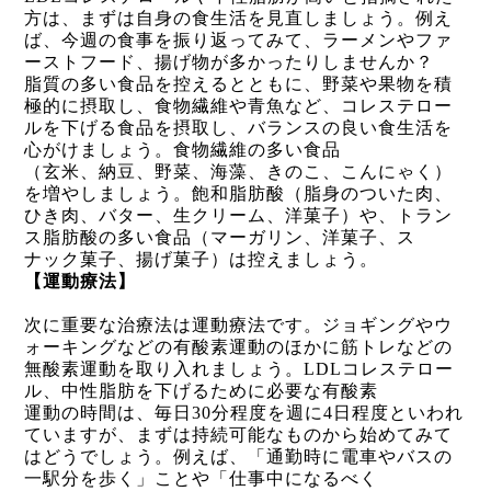
方は、まずは自身の食生活を見直しましょう。例え
ば、今週の食事を振り返ってみて、ラーメンやファ
ーストフード、揚げ物が多かったりしませんか？
脂質の多い食品を控えるとともに、野菜や果物を積
極的に摂取し、食物繊維や青魚など、コレステロー
ルを下げる食品を摂取し、バランスの良い食生活を
心がけましょう。食物繊維の多い食品
（玄米、納豆、野菜、海藻、きのこ、こんにゃく）
を増やしましょう。飽和脂肪酸（脂身のついた肉、
ひき肉、バター、生クリーム、洋菓子）や、トラン
ス脂肪酸の多い食品（マーガリン、洋菓子、ス
ナック菓子、揚げ菓子）は控えましょう。
【運動療法】
次に重要な治療法は運動療法です。ジョギングやウ
ォーキングなどの有酸素運動のほかに筋トレなどの
無酸素運動を取り入れましょう。
LDL
コレステロー
ル、中性脂肪を下げるために必要な有酸素
運動の時間は、毎日
30
分程度を週に
4
日程度といわれ
ていますが、まずは持続可能なものから始めてみて
はどうでしょう。例えば、「通勤時に電車やバスの
一駅分を歩く」ことや「仕事中になるべく