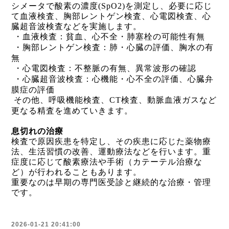
シメータで酸素の濃度
(SpO2)
を測定し、必要に応じ
て血液検査、胸部レントゲン検査、心電図検査、心
臓超音波検査などを実施します。
・血液検査：貧血、心不全・肺塞栓の可能性有無
・胸部レントゲン検査：肺・心臓の評価、胸水の有
無
・心電図検査：不整脈の有無、異常波形の確認
・心臓超音波検査：心機能・心不全の評価、心臓弁
膜症の評価
その他、呼吸機能検査、
CT
検査、動脈血液ガスなど
更なる精査を進めていきます。
息切れの治療
検査で原因疾患を特定し、その疾患に応じた薬物療
法、生活習慣の改善、運動療法などを行います。重
症度に応じて酸素療法や手術（カテーテル治療な
ど）が行われることもあります。
重要なのは早期の専門医受診と継続的な治療・管理
です。
2026-01-21 20:41:00