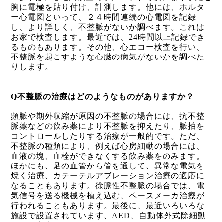
胸に電極を貼り付け、計測します。他には、ホルタ
ー心電図といって、２４時間連続の心電図を記録
し、より詳しく、不整脈がないか調べます。これは
お家で検査します。最近では、
24
時間以上記録でき
るものもあります。その他、心エコー検査を行い、
不整脈を起こすような心臓の病気がないかを調べた
りします。
Q
不整脈の治療はどのようなものがありますか？
頻脈や期外収縮が原因の不整脈の場合には、抗不整
脈薬などの飲み薬により不整脈を抑えたり、脈拍を
コントロールしたりする治療が一般的です。ただ、
不整脈の種類により、例えば心房細動の場合には、
血液の塊、血栓ができなくする飲み薬をのみます。
ほかにも、足の血管から管を通して、異常な電気を
焼く治療、カテーテルアブレーション治療の適応に
なることもあります。徐脈性不整脈の場合では、電
気信号を送る機械を植え込む、ペースメーカ治療が
行われることもあります。最後に、最近いろいろな
施設で設置されています、
AED
、自動体外式除細動