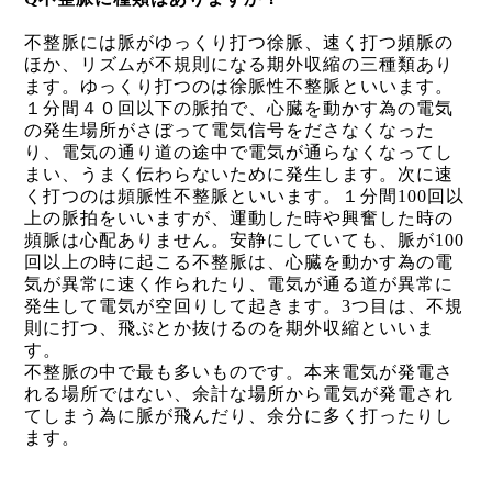
不整脈には脈がゆっくり打つ徐脈、速く打つ頻脈の
ほか、リズムが不規則になる期外収縮の三種類あり
ます。ゆっくり打つのは徐脈性不整脈といいます。
１分間４０回以下の脈拍で、心臓を動かす為の電気
の発生場所がさぼって電気信号をださなくなった
り、電気の通り道の途中で電気が通らなくなってし
まい、うまく伝わらないために発生します。次に速
く打つのは頻脈性不整脈といいます。１分間
100
回以
上の脈拍をいいますが、運動した時や興奮した時の
頻脈は心配ありません。安静にしていても、脈が
100
回以上の時に起こる不整脈は、心臓を動かす為の電
気が異常に速く作られたり、電気が通る道が異常に
発生して電気が空回りして起きます。
3
つ目は、不規
則に打つ、飛ぶとか抜けるのを期外収縮といいま
す。
不整脈の中で最も多いものです。本来電気が発電さ
れる場所ではない、余計な場所から電気が発電され
てしまう為に脈が飛んだり、余分に多く打ったりし
ます。