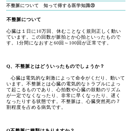
不整脈について 知って得する医学知識⑳
不整脈について
心臓は１日に
10
万回、休むことなく規則正しく動い
ています。この回数が脈拍とか心拍といったもので
す。
1
分間になおすと
60
回～
100
回が正常です。
Q
、不整脈とはどういったものでしょうか？
心臓は電気的な刺激によって命令がくだり、動いて
います。不整脈とは心臓の電気的なトラブルによっ
て起こるものであり、心拍数や心臓の鼓動のリズム
が一定でなくなったり、非常に早くなったり、遅く
なったりする状態です。不整脈は、心臓突然死の７
割程度を占める病気です。
Q
不整脈に種類はありますか？