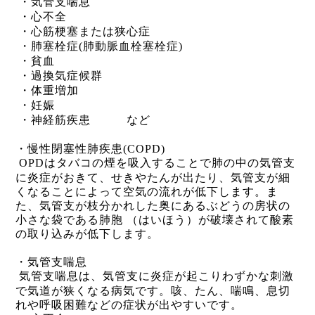
・気管支
喘息
・心不全
・心筋梗塞または
狭心症
・
肺塞栓症
(
肺動脈血栓塞栓症
)
・貧血
・過換気症候群
・体重増加
・妊娠
・神経筋疾患 など
・慢性閉塞性肺疾患
(COPD)
OPD
はタバコの煙を吸入することで肺の中の気管支
に炎症がおきて、せきやたんが出たり、気管支が細
くなることによって空気の流れが低下します。ま
た、気管支が枝分かれした奥にあるぶどうの房状の
小さな袋である肺胞 （はいほう）が破壊されて酸素
の取り込みが低下します。
・気管支喘息
気管支喘息は、気管支に炎症が起こりわずかな刺激
で気道が狭くなる病気です。咳、たん、喘鳴、息切
れや呼吸困難などの症状が出やすいです。