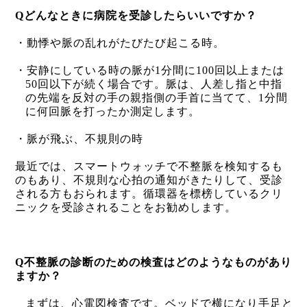
Q
どんなときに病院を受診したらいいですか？
・動悸や脈の乱れがたびたび起こる時。
・安静にしている時の脈が
1
分間に
100
回以上または
50
回以下が続く場合です。脈は、人差し指と中指
の先端を反対の手の親指側の手首に当てて、
1
分間
に何回脈を打ったか測定します。
・脈が飛ぶ、不規則の時
最近では、スマートウォッチで不整脈を検知するも
のもあり、不規則な心拍の通知がきたりして、受診
される方もおられます。循環器を標榜しているクリ
ニックを受診されることをお勧めします。
Q
不整脈の診断のための検査はどのようなものがあり
ますか？
まずは、心電図検査です。ベッドで横になり手足と