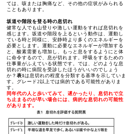
ては、咳または胸痛など、その他の症状がみられる
こともあります。
坂道や階段を登る時の息切れ
健常な人でも山登りや激しい運動をすれば息切れを
感じます。坂道や階段を上るという動作は、運動し
ている時と同様に、安静時より多くのエネルギーを
必要とします。運動に必要なエネルギーが増加する
と、酸素需要も増加し、もっと息をするようにと体
に命令するので、息が切れます。呼吸をするための
仕事量がふえている状態です。では、どのような息
切れの時に病院を受診したほうがいいのでしょう
か？
表
1
は息切れの程度を分類する基準を示していま
す。グレード
2
以上では病的である可能性がありま
す。
同年代の人と歩いてみて、遅かったり、息切れで立
ち止まるのが早い場合には、病的な息切れの可能性
があります。