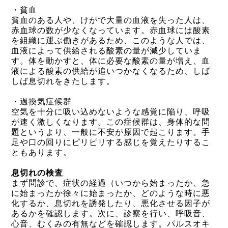
・貧血
貧血
のある人や、けがで大量の血液を失った人は、
赤血球の数が少なくなっています。赤血球には酸素
を組織に運ぶ働きがあるため、このような人では、
血液によって供給される酸素の量が減少していま
す。体を動かすと、体に必要な酸素の量が増え、血
液による酸素の供給が追いつかなくなるため、しば
しば息切れをきたします。
・過換気症候群
空気を十分に吸い込めないような感覚に陥り、呼吸
が速く激しくなります。この症候群は、身体的な問
題というより、一般に不安が原因で起こります。手
足や口の回りにピリピリする感じを覚えたりするこ
ともあります。
息切れの検査
まず問診で、症状の経過（いつから始まったか、急
に始まったか徐々に始まったか、どのような時に悪
化するか、息切れを誘発したり、悪化させる因子が
あるかを確認します。次に、診察を行い、呼吸音、
心音、むくみの有無などを確認します。パルスオキ