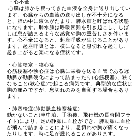
・心不全
心臓は肺から戻ってきた血液を全身に送り出してい
ます。心臓からの血液の送り出しが不十分になる
と、肺の中に液体がたまり、肺水腫と呼ばれる状態
になります。肺水腫は呼吸困難を引き起こし、しば
しば息が詰まるような感覚や胸の重苦しさを伴いま
す。心不全になると、起座呼吸が生じることがあり
ます。起座呼吸とは、横になると息切れを起こし、
起き上がると楽になる症状です。
・心筋梗塞・狭心症
心筋梗塞や狭心症は心臓に栄養を送る血管である冠
動脈が動脈硬化によって詰まったり
(
心筋梗塞
)
、狭く
なること
(
狭心症
)
で起こる病気です。典型的な症状は
胸の痛みですが、息切れのみを自覚する場合もあり
ます。
・肺塞栓症
(
肺動脈血栓塞栓症
)
動かないこと
(
車中泊、手術後、飛行機の長時間フラ
イト
)
により、足の静脈に血栓ができ、肺動脈に血栓
が飛んで詰まることにより、息切れや胸が痛くなっ
たりします。時に足が腫れることがあります。