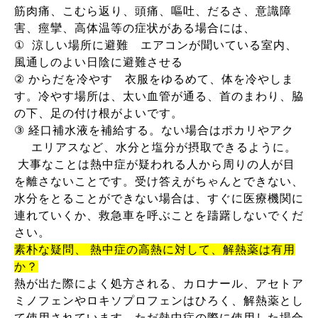
筋肉痛、こむら返り、頭痛、嘔吐、だるさ、意識障
害、痙攣、高体温等の症状がある場合には、
①
涼しい場所に避難 エアコンが聞いている室内、
風通しのよい日陰に避難させる
②
からだを冷やす 衣服をゆるめて、体を冷やしま
す。冷やす場所は、太い血管が通る、首のまわり、脇
の下、足の付け根がよいです。
③
経口補水液を補給する。ない場合はポカリやアク
エリアスなど、水分と塩分が摂取できるように。
大事なことは熱中症が疑われる人から周りの人が目
を離さないことです。受け答えがちゃんとできない、
水分をとることができない場合は、すぐに医療機関に
連れていくか、救急車を呼ぶことを躊躇しないでくだ
さい。
素朴な疑問、 熱中症の高熱に対して、解熱薬は有用
か？
熱が出た際によく処方される、カロナール、アセトア
ミノフェンやロキソプロフェンはひろく、解熱薬とし
て使用されています。ただ熱中症の際に使用した場合