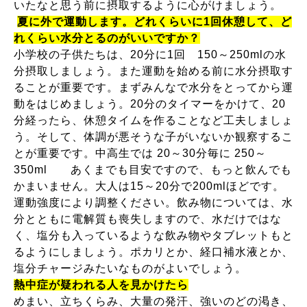
いたなと思う前に摂取するように心がけましょう。
夏に外で運動します。どれくらいに
1
回休憩して、ど
れくらい水分とるのがいいですか？
小学校の子供たちは、
20
分に
1
回
150
～
250ml
の水
分摂取しましょう。また運動を始める前に水分摂取す
ることが重要です。まずみんなで水分をとってから運
動をはじめましょう。
20
分のタイマーをかけて、
20
分経ったら、休憩タイムを作ることなど工夫しましょ
う。そして、体調が悪そうな子がいないか観察するこ
とが重要です。中高生では
20
～
30
分毎に
250
～
350ml
あくまでも目安ですので、もっと飲んでも
かまいません。大人は
15
～
20
分で
200ml
ほどです。
運動強度により調整ください。飲み物については、水
分とともに電解質も喪失しますので、水だけではな
く、塩分も入っているような飲み物やタブレットもと
るようにしましょう。ポカリとか、経口補水液とか、
塩分チャージみたいなものがよいでしょう。
熱中症が疑われる人を見かけたら
めまい、立ちくらみ、大量の発汗、強いのどの渇き、