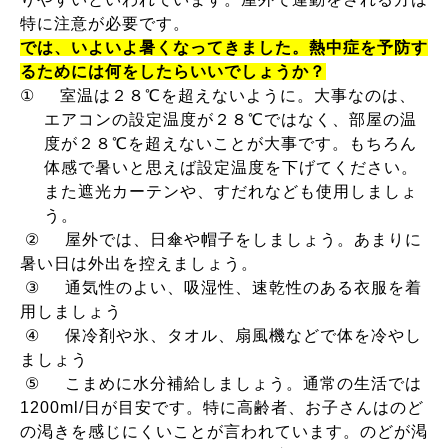
特に注意が必要です。
では、いよいよ暑くなってきました。
熱中症を予防す
るためには何をしたらいいでしょうか？
①
室温は２８℃を超えないように。大事なのは、
エアコンの設定温度が２８℃ではなく、部屋の温
度が２８℃を超えないことが大事です。もちろん
体感で暑いと思えば設定温度を下げてください。
また遮光カーテンや、すだれなども使用しましょ
う。
②
屋外では、日傘や帽子をしましょう。あまりに
暑い日は外出を控えましょう。
③
通気性のよい、吸湿性、速乾性のある衣服を着
用しましょう
④
保冷剤や氷、タオル、扇風機などで体を冷やし
ましょう
⑤
こまめに水分補給しましょう。通常の生活では
1200ml/
日が目安です。特に高齢者、お子さんはのど
の渇きを感じにくいことが言われています。のどが渇