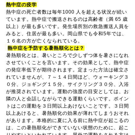
熱中症の疫学
熱中症の死亡者数は毎年
1000
人を超える状況が続い
ています。熱中症で搬送されるのは高齢者（満
65
歳
以上）が最も多いです。発生場所別の救急搬送人員を
みると、住居が最も多い。岡山県でも令和
5
年では、
１６名の方が亡くなられている。
熱中症を予防する暑熱順化とは？
暑熱順化とは、暑いところで少しずつ体を暑さになれ
させていくことを言います。その効果として、熱中症
の発症率低下が期待されます。定まった方法は確立さ
れていませんが、７～１４日間ほど、ウォーキング３
０分、ジョギング１５分、サイクリング３０分、入浴
が推奨されています。運動の強度の目安としては、お
隣の人と会話しながらできる運動くらいです。ポイン
トはこの運動を３日間以上あけないことです。３日間
以上あけると、暑熱順化の効果が薄れてしまうおそれ
があります。本格的に夏に入る前に熱中症が起こるの
は、この暑熱順化ができていない状態のために、起こ
りやすいといわれています。屋外で運動をされる方は