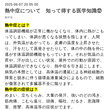
2025-06-07 20:05:00
熱中症について 知って得する医学知識⑫
熱中症
熱中症とは？
体温調節機能が正常に働かなくなり、体内に熱がこも
ってしまい、体調が悪くなる状態を指します。人間
は、外気温があがっても、皮膚の温度を上昇させた
り、汗をだして蒸発させたりして、体の中の熱を外に
逃がす体温調節機能をもっています。それが気温の上
昇や、汗が出しにくい状況、屋外での行動が原因で、
体温調節ができなくなり、熱中症を引き起こします。
病気の本態としては、高体温の遷延による神経細胞の
障害と脱水に伴う循環血液量減少によるもので、細胞
が傷害されて多臓器不全に陥ります。
熱中症の症状は？
めまい、立ちくらみ、大量の発汗、強いのどの渇き、
筋肉痛、こむら返り、頭痛、嘔吐、だるさ、意識障
害、痙攣、高体温等の症状がでます。