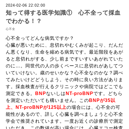
2024-02-06 22:02:00
知って得する医学知識① 心不全って採血
でわかる！？
心不全
心不全ってどんな病気ですか？
心臓が悪いために、息切れやむくみが起こり、だんだ
ん悪くなり、生命を縮める病気です。最近階段をあが
ると息切れがする、少し前まですいすいあがれていた
のに…。同世代の人の歩くペースに息切れがあしてつ
いていけない。歳のせいかな？心不全なのかな？調べ
てみたいけどどうしよう。その時に良い方法がありま
す。採血検査が行えるクリニックや病院ではどこでも
測定できる。
BNP
ないしは
NT-proBNP
です。どちら
を測定いただいても構いません。この
BNPが35以
上、NT-proBNPが125以上
の場合には、心不全の可
能性があるので、詳しく心臓を調べましょうと心不全
学会で推奨されています。一度お近くの診療所で測定
いただき、この数値が高い場合には、心臓エコー検査