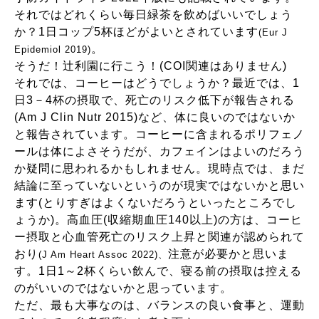
それではどれくらい毎日緑茶を飲めばいいでしょう
か？1日コップ5杯ほどがよいとされています
(Eur J
。
Epidemiol 2019)
そうだ！辻利園に行こう！(COI関連はありません)
それでは、コーヒーはどうでしょうか？最近では、1
日3－4杯の摂取で、死亡のリスク低下が報告される
(Am J Clin Nutr 2015)など、体に良いのではないか
と報告されています。コーヒーに含まれるポリフェノ
ールは体によさそうだが、カフェインはよいのだろう
か疑問に思われるかもしれません。現時点では、まだ
結論に至っていないというのが現実ではないかと思い
ます(とりすぎはよくないだろうといったところでし
ょうか)。高血圧(収縮期血圧140以上)の方は、コーヒ
ー摂取と心血管死亡のリスク上昇と関連が認められて
おり
注意が必要かと思いま
(J Am Heart Assoc 2022)、
す。1日1～2杯くらい飲んで、寝る前の摂取は控える
のがいいのではないかと思っています。
ただ、最も大事なのは、バランスの良い食事と、運動