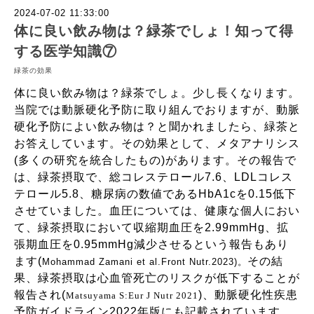
2024-07-02 11:33:00
体に良い飲み物は？緑茶でしょ！知って得
する医学知識⑦
緑茶の効果
体に良い飲み物は？緑茶でしょ。少し長くなります。
当院では動脈硬化予防に取り組んでおりますが、動脈
硬化予防によい飲み物は？と聞かれましたら、緑茶と
お答えしています。その効果として、メタアナリシス
(多くの研究を統合したもの)があります。その報告で
は、緑茶摂取で、総コレステロール7.6、LDLコレス
テロール5.8、糖尿病の数値であるHbA1cを0.15低下
させていました。血圧については、健康な個人におい
て、緑茶摂取において収縮期血圧を2.99mmHg、拡
張期血圧を0.95mmHg減少させるという報告もあり
ます(
そ
の結
Mohammad Zamani et al.Front Nutr
.2023)。
果、緑茶摂取は心血管死亡のリスクが低下することが
報告され(
)、動脈硬化性疾患
Matsuyama
S:Eur
J
Nutr
2021
予防ガイドライン2022年版にも記載されています。